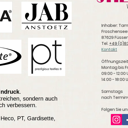
Inhaber: Ta
Froschensee
87629 Füsse
Tel.
+49 (0)83
Kontakt
Öffnungszeit
Montag bis F
09:00 - 12:00 
14:00 - 18:00 
indruck
.
Samstags
nach Termin
streichen, sondern auch
ch verbessern.
Folgen Sie u
Heco, PT, Gardisette,