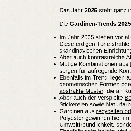
Das Jahr
2025
steht ganz 
Die
Gardinen-Trends 2025
Im Jahr 2025 stehen vor a
Diese erdigen Töne strahl
skandinavischen Einrichtung
Aber auch
kontrastreiche A
Mutige Kombinationen aus
sorgen für aufregende Kont
Ebenfalls im Trend liegen
geometrischen Formen oder
abstrakte Muster
, die an K
Aber auch der verspielte
Bo
Stickereien sowie Naturfarb
Gardinen aus
recycelten od
Polyester gewinnen hier imm
Umweltfreundlichkeit, sond