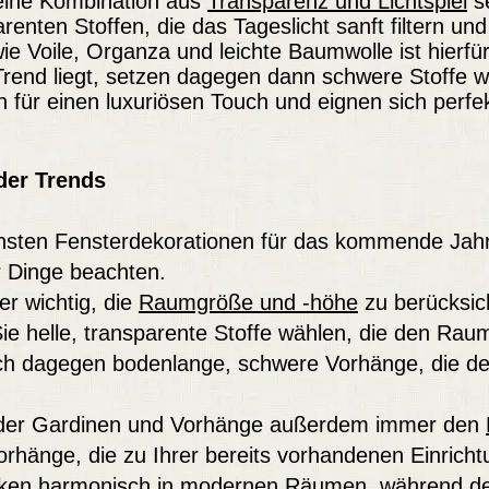
 eine Kombination aus
Transparenz und Lichtspiel
se
arenten Stoffen, die das Tageslicht sanft filtern un
wie Voile, Organza und leichte Baumwolle ist hierfü
m Trend liegt, setzen dagegen dann schwere Stoffe
n für einen luxuriösen Touch und eignen sich perf
der Trends
önsten Fensterdekorationen für das kommende Jah
r Dinge beachten.
er wichtig, die
Raumgröße und -höhe
zu berücksic
ie helle, transparente Stoffe wählen, die den Rau
ch dagegen bodenlange, schwere Vorhänge, die d
l der Gardinen und Vorhänge außerdem immer den
rhänge, die zu Ihrer bereits vorhandenen Einrich
rken harmonisch in modernen Räumen, während dek