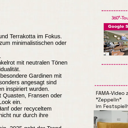
360°-Tou
nd Terrakotta im Fokus.
zum minimalistischen oder
.
kelrot mit neutralen Tönen
ualität.
sbesondere Gardinen mit
sonders angesagt sind
n inspiriert wurden.
FAMA-Video z
it Quasten, Fransen oder
"Zeppelin"
Look ein.
im Festspie
Hanf oder recyceltem
icht nur durch ihre