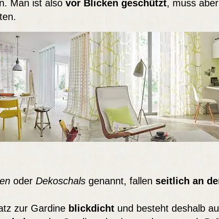
n. Man ist also
vor Blicken geschützt
, muss aber
ten.
nen
oder
Dekoschals
genannt, fallen
seitlich an d
atz zur Gardine
blickdicht
und besteht deshalb a