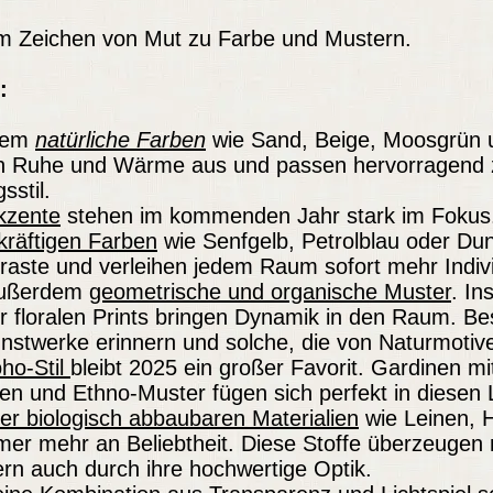
im Zeichen von Mut zu Farbe und Mustern.
:
llem
natürliche Farben
wie Sand, Beige, Moosgrün u
en Ruhe und Wärme aus und passen hervorragend 
sstil.
kzente
stehen im kommenden Jahr stark im Fokus
kräftigen Farben
wie Senfgelb, Petrolblau oder Dun
raste und verleihen jedem Raum sofort mehr Individ
 außerdem
geometrische und organische Muster
. In
 floralen Prints bringen Dynamik in den Raum. Be
unstwerke erinnern und solche, die von Naturmotive
ho-Stil
bleibt 2025 ein großer Favorit. Gardinen m
en und Ethno-Muster fügen sich perfekt in diesen 
er biologisch abbaubaren Materialien
wie Leinen, 
er mehr an Beliebtheit. Diese Stoffe überzeugen n
ern auch durch ihre hochwertige Optik.