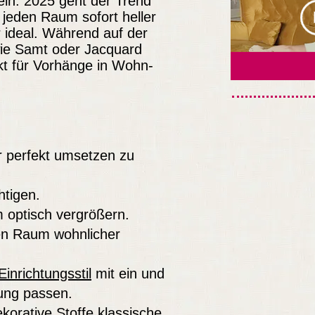
in. 2025 geht der Trend
d jeden Raum sofort heller
r ideal. Während auf der
 wie Samt oder Jacquard
ekt für Vorhänge in Wohn-
r perfekt umsetzen zu
htigen.
m optisch vergrößern.
en Raum wohnlicher
Einrichtungsstil
mit ein und
tung passen.
orative Stoffe klassische