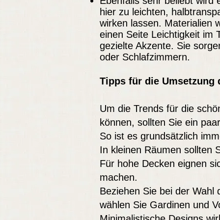
Ebenfalls sehr beliebt wird
hier zu leichten, halbtransp
wirken lassen. Materialien 
einen Seite Leichtigkeit i
gezielte Akzente. Sie sorge
oder Schlafzimmern.
Tipps für die Umsetzung 
Um die Trends für die sch
können, sollten Sie ein paa
So ist es grundsätzlich imm
In kleinen Räumen sollten S
Für hohe Decken eignen si
machen.
Beziehen Sie bei der Wah
wählen Sie Gardinen und Vo
Minimalistische Designs wi