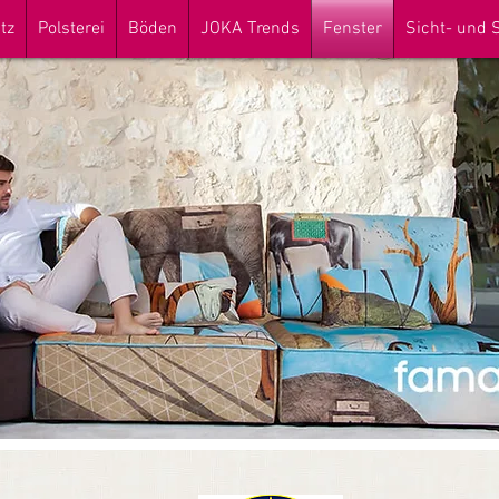
tz
Polsterei
Böden
JOKA Trends
Fenster
Sicht- und