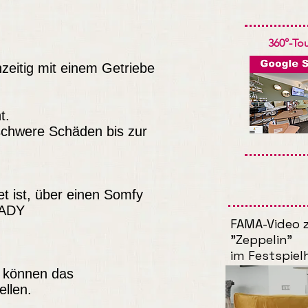
360°-Tou
eitig mit einem Getriebe
t.
schwere Schäden bis zur
 ist, über einen Somfy
EADY
FAMA-Video z
"Zeppelin"
im Festspie
d können das
llen.