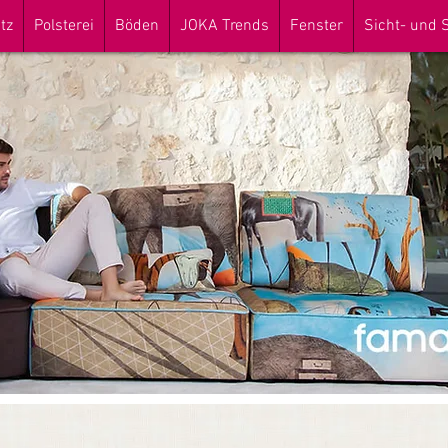
tz
Polsterei
Böden
JOKA Trends
Fenster
Sicht- und