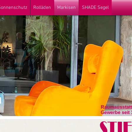
 Sonnenschutz
Rolläden
Markisen
SHADE Segel
Raumausstatte
Gewerbe seit 