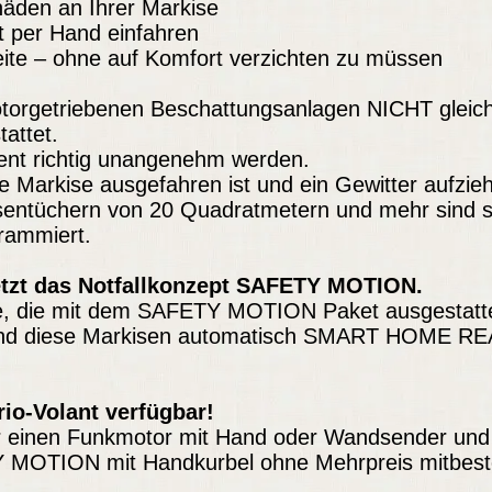
häden an Ihrer Markise
rt per Hand einfahren
Seite – ohne auf Komfort verzichten zu müssen
torgetriebenen Beschattungsanlagen NICHT gleichz
attet.
nt richtig unangenehm werden.
 Markise ausgefahren ist und ein Gewitter aufzieh
isentüchern von 20 Quadratmetern und mehr sind 
grammiert.
 jetzt das Notfallkonzept SAFETY MOTION.
e, die mit dem SAFETY MOTION Paket ausgestattet
sind diese Markisen automatisch SMART HOME R
rio-Volant verfügbar!
für einen Funkmotor mit Hand oder Wandsender un
 MOTION mit Handkurbel ohne Mehrpreis mitbeste