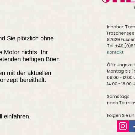
Inhaber: Ta
Froschensee
nd Sie plötzlich ohne
87629 Füsse
Tel.
+49 (0)83
 Motor nichts, Ihr
Kontakt
retenden heftigen Böen
Öffnungszeit
Montag bis F
n mit der aktuellen
09:00 - 12:00 
nzept bereithält.
14:00 - 18:00 
Samstags
nach Termin
Folgen Sie u
l einfahren.