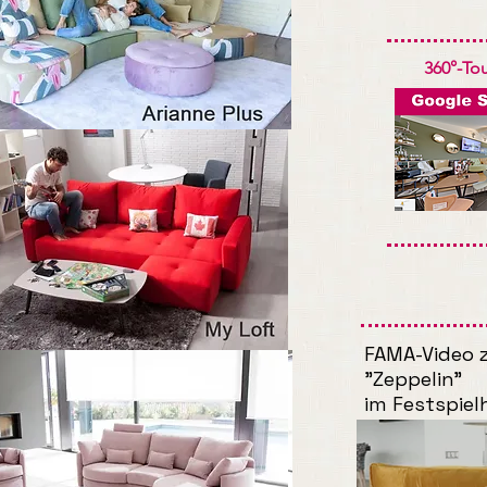
360°-Tou
FAMA-Video z
"Zeppelin"
im Festspie