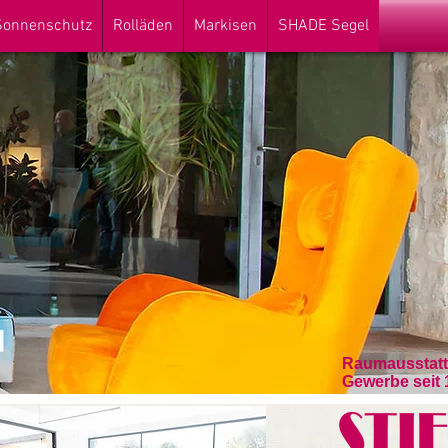
 Sonnenschutz
Rolläden
Markisen
SHADE Segel
Raumausstatte
Gewerbe seit 