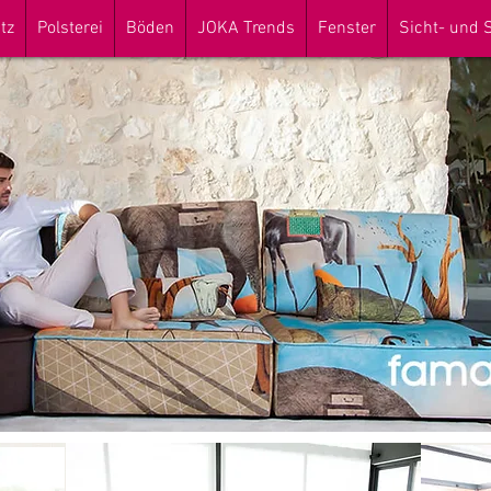
tz
Polsterei
Böden
JOKA Trends
Fenster
Sicht- und