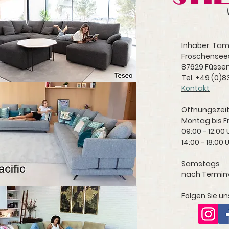
Inhaber: Ta
Froschensee
87629 Füsse
Tel.
+49 (0)83
Kontakt
Öffnungszeit
Montag bis F
09:00 - 12:00 
14:00 - 18:00 
Samstags
nach Termin
Folgen Sie u